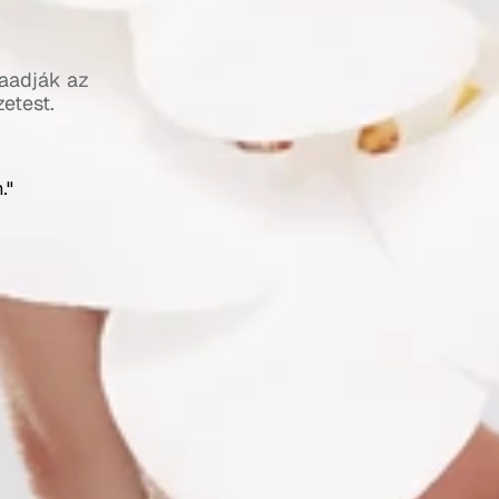
aadják az 
etest.
."