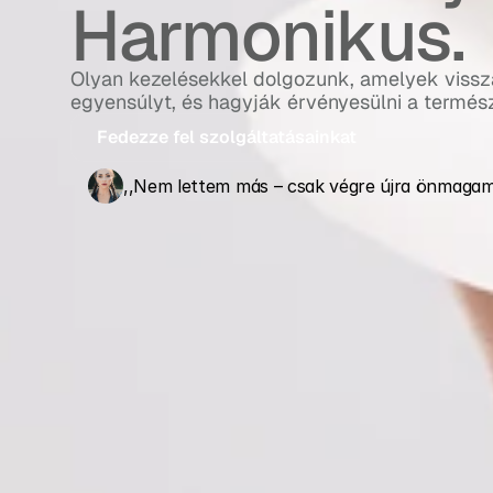
Harmonikus.
Olyan kezelésekkel dolgozunk, amelyek vissz
egyensúlyt, és hagyják érvényesülni a termész
Fedezze fel szolgáltatásainkat
,,Nem lettem más – csak végre újra önmagam