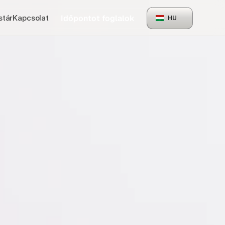
Időpontot foglalok
stár
Kapcsolat
HU