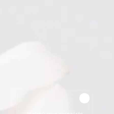
AI alapú anyajegyszűrés