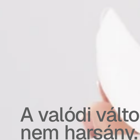
A valódi vált
nem harsány.